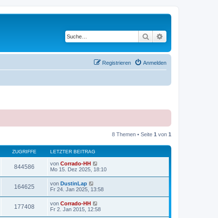
Suche
Erweiterte Suche
Registrieren
Anmelden
8 Themen • Seite
1
von
1
ZUGRIFFE
LETZTER BEITRAG
von
Corrado-HH
844586
Mo 15. Dez 2025, 18:10
von
DustinLap
164625
Fr 24. Jan 2025, 13:58
von
Corrado-HH
177408
Fr 2. Jan 2015, 12:58