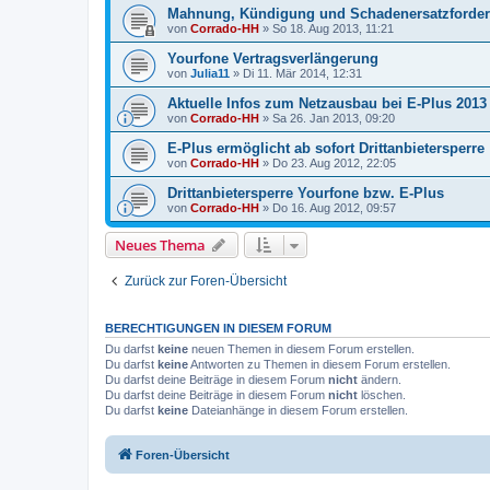
Mahnung, Kündigung und Schadenersatzforder
von
Corrado-HH
»
So 18. Aug 2013, 11:21
Yourfone Vertragsverlängerung
von
Julia11
»
Di 11. Mär 2014, 12:31
Aktuelle Infos zum Netzausbau bei E-Plus 2013
von
Corrado-HH
»
Sa 26. Jan 2013, 09:20
E-Plus ermöglicht ab sofort Drittanbietersperre
von
Corrado-HH
»
Do 23. Aug 2012, 22:05
Drittanbietersperre Yourfone bzw. E-Plus
von
Corrado-HH
»
Do 16. Aug 2012, 09:57
Neues Thema
Zurück zur Foren-Übersicht
BERECHTIGUNGEN IN DIESEM FORUM
Du darfst
keine
neuen Themen in diesem Forum erstellen.
Du darfst
keine
Antworten zu Themen in diesem Forum erstellen.
Du darfst deine Beiträge in diesem Forum
nicht
ändern.
Du darfst deine Beiträge in diesem Forum
nicht
löschen.
Du darfst
keine
Dateianhänge in diesem Forum erstellen.
Foren-Übersicht