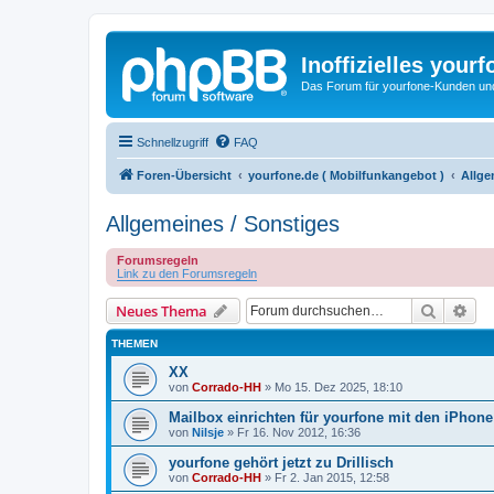
Inoffizielles your
Das Forum für yourfone-Kunden und I
Schnellzugriff
FAQ
Foren-Übersicht
yourfone.de ( Mobilfunkangebot )
Allge
Allgemeines / Sonstiges
Forumsregeln
Link zu den Forumsregeln
Suche
Erw
Neues Thema
THEMEN
XX
von
Corrado-HH
»
Mo 15. Dez 2025, 18:10
Mailbox einrichten für yourfone mit den iPhone
von
Nilsje
»
Fr 16. Nov 2012, 16:36
yourfone gehört jetzt zu Drillisch
von
Corrado-HH
»
Fr 2. Jan 2015, 12:58