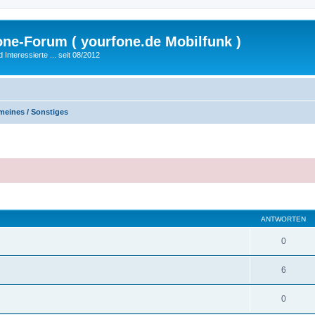
fone-Forum ( yourfone.de Mobilfunk )
nteressierte ... seit 08/2012
meines / Sonstiges
eiterte Suche
ANTWORTEN
0
6
0