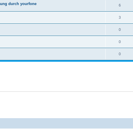
ung durch yourfone
6
3
0
0
0