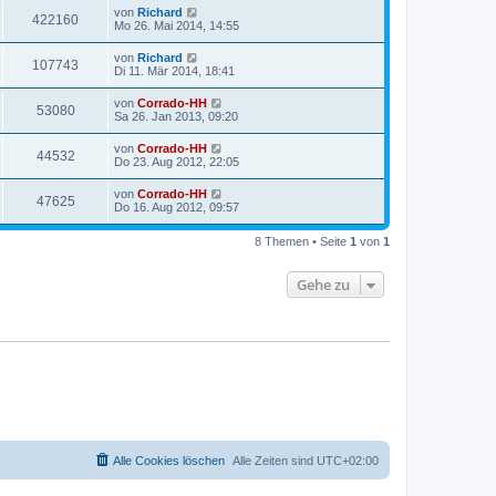
von
Richard
422160
Mo 26. Mai 2014, 14:55
von
Richard
107743
Di 11. Mär 2014, 18:41
von
Corrado-HH
53080
Sa 26. Jan 2013, 09:20
von
Corrado-HH
44532
Do 23. Aug 2012, 22:05
von
Corrado-HH
47625
Do 16. Aug 2012, 09:57
8 Themen • Seite
1
von
1
Gehe zu
Alle Cookies löschen
Alle Zeiten sind
UTC+02:00