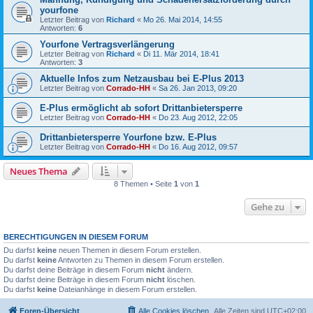
yourfone
Letzter Beitrag von
Richard
«
Mo 26. Mai 2014, 14:55
Antworten:
6
Yourfone Vertragsverlängerung
Letzter Beitrag von
Richard
«
Di 11. Mär 2014, 18:41
Antworten:
3
Aktuelle Infos zum Netzausbau bei E-Plus 2013
Letzter Beitrag von
Corrado-HH
«
Sa 26. Jan 2013, 09:20
E-Plus ermöglicht ab sofort Drittanbietersperre
Letzter Beitrag von
Corrado-HH
«
Do 23. Aug 2012, 22:05
Drittanbietersperre Yourfone bzw. E-Plus
Letzter Beitrag von
Corrado-HH
«
Do 16. Aug 2012, 09:57
Neues Thema
8 Themen • Seite
1
von
1
Gehe zu
BERECHTIGUNGEN IN DIESEM FORUM
Du darfst
keine
neuen Themen in diesem Forum erstellen.
Du darfst
keine
Antworten zu Themen in diesem Forum erstellen.
Du darfst deine Beiträge in diesem Forum
nicht
ändern.
Du darfst deine Beiträge in diesem Forum
nicht
löschen.
Du darfst
keine
Dateianhänge in diesem Forum erstellen.
Foren-Übersicht
Alle Cookies löschen
Alle Zeiten sind
UTC+02:00