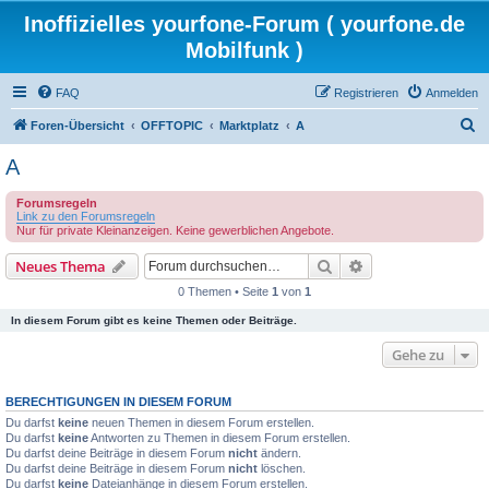
Inoffizielles yourfone-Forum ( yourfone.de
Mobilfunk )
FAQ
Registrieren
Anmelden
S
Foren-Übersicht
OFFTOPIC
Marktplatz
A
u
A
c
Forumsregeln
h
Link zu den Forumsregeln
e
Nur für private Kleinanzeigen. Keine gewerblichen Angebote.
Suche
Erweiterte Suche
Neues Thema
0 Themen • Seite
1
von
1
In diesem Forum gibt es keine Themen oder Beiträge.
Gehe zu
BERECHTIGUNGEN IN DIESEM FORUM
Du darfst
keine
neuen Themen in diesem Forum erstellen.
Du darfst
keine
Antworten zu Themen in diesem Forum erstellen.
Du darfst deine Beiträge in diesem Forum
nicht
ändern.
Du darfst deine Beiträge in diesem Forum
nicht
löschen.
Du darfst
keine
Dateianhänge in diesem Forum erstellen.