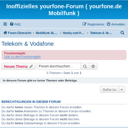
Inoffizielles yourfone-Forum ( yourfone.de
Mobilfunk )
FAQ
Registrieren
Anmelden
S
Foren-Übersicht
Mobilfunk ALLGEMEIN
Handy und Hardware (Herstellerforen)
Telekom & Vodafone
u
Telekom & Vodafone
c
Forumsregeln
h
Link zu den Forumsregeln
e
Suche
Erweiterte Suche
Neues Thema
0 Themen • Seite
1
von
1
In diesem Forum gibt es keine Themen oder Beiträge.
Gehe zu
BERECHTIGUNGEN IN DIESEM FORUM
Du darfst
keine
neuen Themen in diesem Forum erstellen.
Du darfst
keine
Antworten zu Themen in diesem Forum erstellen.
Du darfst deine Beiträge in diesem Forum
nicht
ändern.
Du darfst deine Beiträge in diesem Forum
nicht
löschen.
Du darfst
keine
Dateianhänge in diesem Forum erstellen.