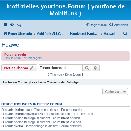
Inoffizielles yourfone-Forum ( yourfone.de
Mobilfunk )
FAQ
Registrieren
Anmelden
S
Foren-Übersicht
Mobilfunk ALLGEMEIN
Handy und Hardware (Herstellerforen)
Huawei
u
Huawei
c
Forumsregeln
h
Link zu den Forumsregeln
e
Suche
Erweiterte Suche
Neues Thema
0 Themen • Seite
1
von
1
In diesem Forum gibt es keine Themen oder Beiträge.
Gehe zu
BERECHTIGUNGEN IN DIESEM FORUM
Du darfst
keine
neuen Themen in diesem Forum erstellen.
Du darfst
keine
Antworten zu Themen in diesem Forum erstellen.
Du darfst deine Beiträge in diesem Forum
nicht
ändern.
Du darfst deine Beiträge in diesem Forum
nicht
löschen.
Du darfst
keine
Dateianhänge in diesem Forum erstellen.