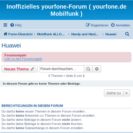
Inoffizielles yourfone-Forum ( yourfone.de
Mobilfunk )
FAQ
Registrieren
Anmelden
S
Foren-Übersicht
Mobilfunk ALLGEMEIN
Handy und Hardware (Herstellerforen)
Huawei
u
Huawei
c
Forumsregeln
h
Link zu den Forumsregeln
e
Suche
Erweiterte Suche
Neues Thema
0 Themen • Seite
1
von
1
In diesem Forum gibt es keine Themen oder Beiträge.
Gehe zu
BERECHTIGUNGEN IN DIESEM FORUM
Du darfst
keine
neuen Themen in diesem Forum erstellen.
Du darfst
keine
Antworten zu Themen in diesem Forum erstellen.
Du darfst deine Beiträge in diesem Forum
nicht
ändern.
Du darfst deine Beiträge in diesem Forum
nicht
löschen.
Du darfst
keine
Dateianhänge in diesem Forum erstellen.