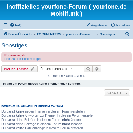
Inoffizielles yourfone-Forum ( yourfone.de
Mobilfunk )
FAQ
Registrieren
Anmelden
S
Foren-Übersicht
FORUM INTERN
yourfone-Forum Community
Sonstiges
u
Sonstiges
c
Forumsregeln
h
Link zu den Forumsregeln
e
Suche
Erweiterte Suche
Neues Thema
0 Themen • Seite
1
von
1
In diesem Forum gibt es keine Themen oder Beiträge.
Gehe zu
BERECHTIGUNGEN IN DIESEM FORUM
Du darfst
keine
neuen Themen in diesem Forum erstellen.
Du darfst
keine
Antworten zu Themen in diesem Forum erstellen.
Du darfst deine Beiträge in diesem Forum
nicht
ändern.
Du darfst deine Beiträge in diesem Forum
nicht
löschen.
Du darfst
keine
Dateianhänge in diesem Forum erstellen.