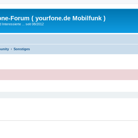
fone-Forum ( yourfone.de Mobilfunk )
nteressierte ... seit 08/2012
unity
Sonstiges
eiterte Suche