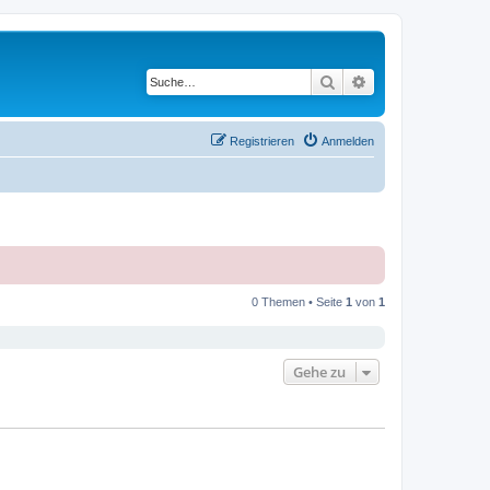
Suche
Erweiterte Suche
Registrieren
Anmelden
0 Themen • Seite
1
von
1
Gehe zu