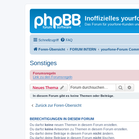
Inoffizielles your
Das Forum für yourfone-Kunden und I
Schnellzugriff
FAQ
Foren-Übersicht
FORUM INTERN
yourfone-Forum Comm
Sonstiges
Forumsregeln
Link zu den Forumsregeln
Suche
Erw
Neues Thema
In diesem Forum gibt es keine Themen oder Beiträge.
Zurück zur Foren-Übersicht
BERECHTIGUNGEN IN DIESEM FORUM
Du darfst
keine
neuen Themen in diesem Forum erstellen.
Du darfst
keine
Antworten zu Themen in diesem Forum erstellen.
Du darfst deine Beiträge in diesem Forum
nicht
ändern.
Du darfst deine Beiträge in diesem Forum
nicht
löschen.