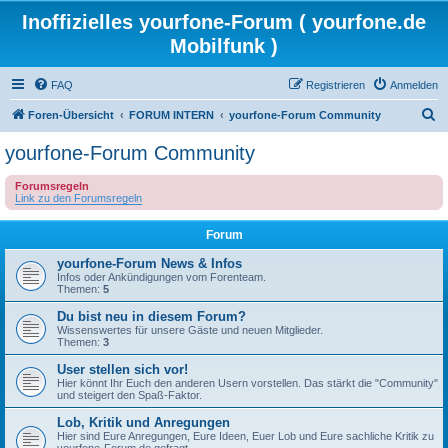
Inoffizielles yourfone-Forum ( yourfone.de
Mobilfunk )
FAQ
Registrieren
Anmelden
S
Foren-Übersicht
FORUM INTERN
yourfone-Forum Community
u
yourfone-Forum Community
c
Forumsregeln
h
Link zu den Forumsregeln
e
Forum
yourfone-Forum News & Infos
Infos oder Ankündigungen vom Forenteam.
Themen:
5
Du bist neu in diesem Forum?
Wissenswertes für unsere Gäste und neuen Mitglieder.
Themen:
3
User stellen sich vor!
Hier könnt Ihr Euch den anderen Usern vorstellen. Das stärkt die "Community"
und steigert den Spaß-Faktor.
Lob, Kritik und Anregungen
Hier sind Eure Anregungen, Eure Ideen, Euer Lob und Eure sachliche Kritik zu