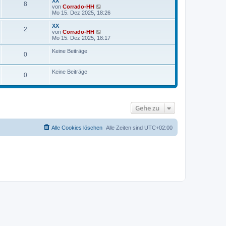
XX
t
r
8
N
von
Corrado-HH
r
B
e
Mo 15. Dez 2025, 18:26
a
e
u
g
i
e
XX
t
2
s
N
von
Corrado-HH
r
t
e
Mo 15. Dez 2025, 18:17
a
e
u
g
r
e
Keine Beiträge
0
B
s
e
t
i
e
Keine Beiträge
t
r
0
r
B
a
e
g
i
t
r
Gehe zu
a
g
Alle Cookies löschen
Alle Zeiten sind
UTC+02:00