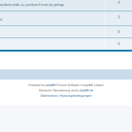
3
chliche Kritik zu yourfone-Forum.de gefragt.
2
t.
0
0
Powered by
phpBB
® Forum Software © phpBB Limited
Deutsche Übersetzung durch
phpBB.de
Datenschutz
|
Nutzungsbedingungen