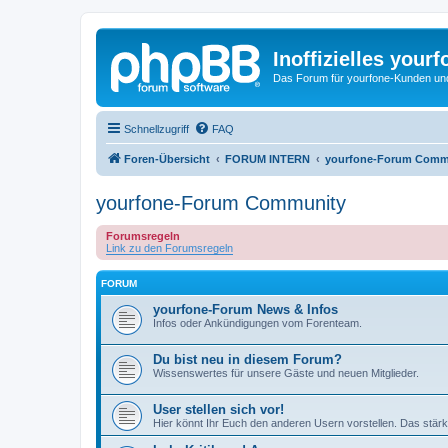
Inoffizielles your
Das Forum für yourfone-Kunden und I
Schnellzugriff
FAQ
Foren-Übersicht
FORUM INTERN
yourfone-Forum Comm
yourfone-Forum Community
Forumsregeln
Link zu den Forumsregeln
FORUM
yourfone-Forum News & Infos
Infos oder Ankündigungen vom Forenteam.
Du bist neu in diesem Forum?
Wissenswertes für unsere Gäste und neuen Mitglieder.
User stellen sich vor!
Hier könnt Ihr Euch den anderen Usern vorstellen. Das stärk