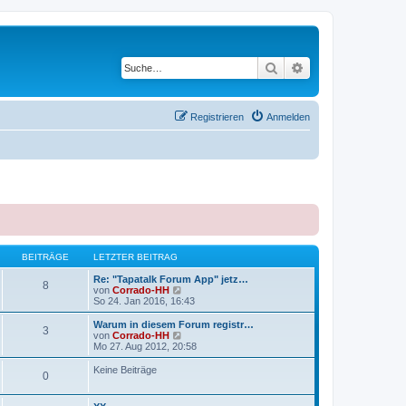
Suche
Erweiterte Suche
Registrieren
Anmelden
BEITRÄGE
LETZTER BEITRAG
Re: "Tapatalk Forum App" jetz…
8
N
von
Corrado-HH
e
So 24. Jan 2016, 16:43
u
e
Warum in diesem Forum registr…
3
s
N
von
Corrado-HH
t
e
Mo 27. Aug 2012, 20:58
e
u
r
e
Keine Beiträge
0
B
s
e
t
i
e