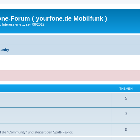
fone-Forum ( yourfone.de Mobilfunk )
nteressierte ... seit 08/2012
unity
THEMEN
5
3
0
t die "Community" und steigert den Spaß-Faktor.