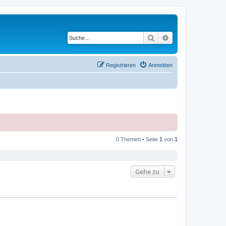
Suche
Erweiterte Suche
Registrieren
Anmelden
0 Themen • Seite
1
von
1
Gehe zu