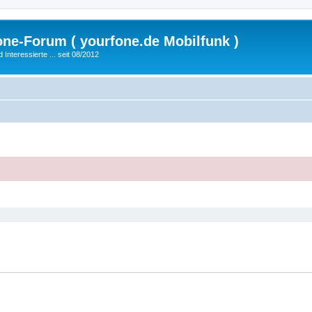
fone-Forum ( yourfone.de Mobilfunk )
nteressierte ... seit 08/2012
eiterte Suche