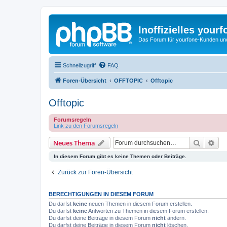
Inoffizielles your
Das Forum für yourfone-Kunden und I
Schnellzugriff
FAQ
Foren-Übersicht
OFFTOPIC
Offtopic
Offtopic
Forumsregeln
Link zu den Forumsregeln
Suche
Erw
Neues Thema
In diesem Forum gibt es keine Themen oder Beiträge.
Zurück zur Foren-Übersicht
BERECHTIGUNGEN IN DIESEM FORUM
Du darfst
keine
neuen Themen in diesem Forum erstellen.
Du darfst
keine
Antworten zu Themen in diesem Forum erstellen.
Du darfst deine Beiträge in diesem Forum
nicht
ändern.
Du darfst deine Beiträge in diesem Forum
nicht
löschen.