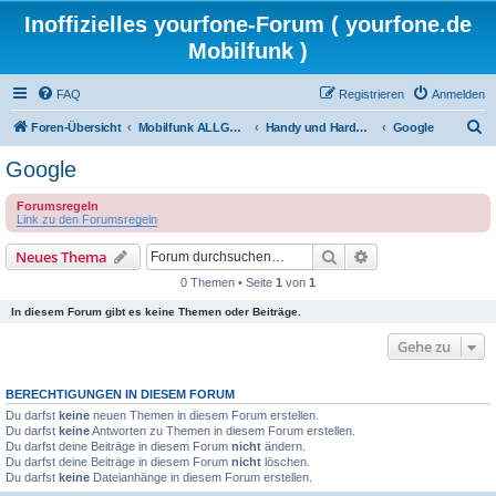
Inoffizielles yourfone-Forum ( yourfone.de
Mobilfunk )
FAQ
Registrieren
Anmelden
S
Foren-Übersicht
Mobilfunk ALLGEMEIN
Handy und Hardware (Herstellerforen)
Google
u
Google
c
Forumsregeln
h
Link zu den Forumsregeln
e
Suche
Erweiterte Suche
Neues Thema
0 Themen • Seite
1
von
1
In diesem Forum gibt es keine Themen oder Beiträge.
Gehe zu
BERECHTIGUNGEN IN DIESEM FORUM
Du darfst
keine
neuen Themen in diesem Forum erstellen.
Du darfst
keine
Antworten zu Themen in diesem Forum erstellen.
Du darfst deine Beiträge in diesem Forum
nicht
ändern.
Du darfst deine Beiträge in diesem Forum
nicht
löschen.
Du darfst
keine
Dateianhänge in diesem Forum erstellen.