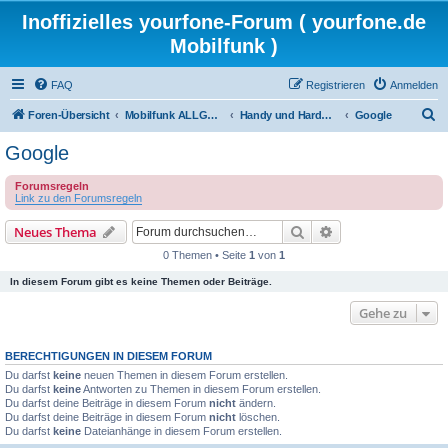
Inoffizielles yourfone-Forum ( yourfone.de
Mobilfunk )
FAQ
Registrieren
Anmelden
S
Foren-Übersicht
Mobilfunk ALLGEMEIN
Handy und Hardware (Herstellerforen)
Google
u
Google
c
Forumsregeln
h
Link zu den Forumsregeln
e
Suche
Erweiterte Suche
Neues Thema
0 Themen • Seite
1
von
1
In diesem Forum gibt es keine Themen oder Beiträge.
Gehe zu
BERECHTIGUNGEN IN DIESEM FORUM
Du darfst
keine
neuen Themen in diesem Forum erstellen.
Du darfst
keine
Antworten zu Themen in diesem Forum erstellen.
Du darfst deine Beiträge in diesem Forum
nicht
ändern.
Du darfst deine Beiträge in diesem Forum
nicht
löschen.
Du darfst
keine
Dateianhänge in diesem Forum erstellen.