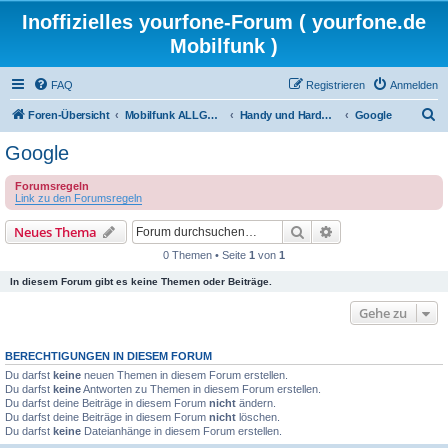
Inoffizielles yourfone-Forum ( yourfone.de
Mobilfunk )
FAQ
Registrieren
Anmelden
S
Foren-Übersicht
Mobilfunk ALLGEMEIN
Handy und Hardware (Herstellerforen)
Google
u
Google
c
Forumsregeln
h
Link zu den Forumsregeln
e
Suche
Erweiterte Suche
Neues Thema
0 Themen • Seite
1
von
1
In diesem Forum gibt es keine Themen oder Beiträge.
Gehe zu
BERECHTIGUNGEN IN DIESEM FORUM
Du darfst
keine
neuen Themen in diesem Forum erstellen.
Du darfst
keine
Antworten zu Themen in diesem Forum erstellen.
Du darfst deine Beiträge in diesem Forum
nicht
ändern.
Du darfst deine Beiträge in diesem Forum
nicht
löschen.
Du darfst
keine
Dateianhänge in diesem Forum erstellen.