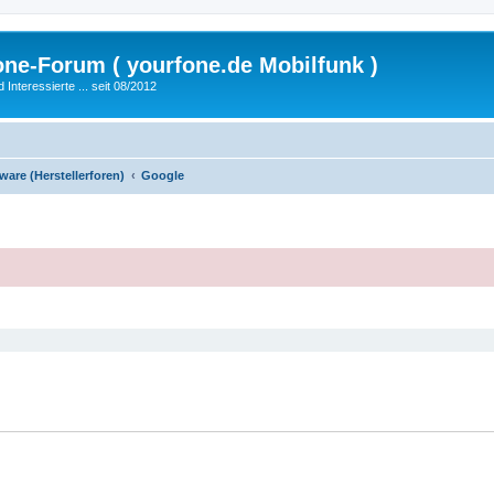
fone-Forum ( yourfone.de Mobilfunk )
nteressierte ... seit 08/2012
are (Herstellerforen)
Google
eiterte Suche