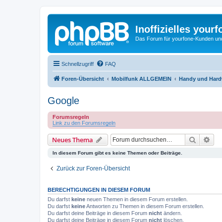
Inoffizielles your
Das Forum für yourfone-Kunden und I
Schnellzugriff
FAQ
Foren-Übersicht
Mobilfunk ALLGEMEIN
Handy und Hardw
Google
Forumsregeln
Link zu den Forumsregeln
Suche
Erw
Neues Thema
In diesem Forum gibt es keine Themen oder Beiträge.
Zurück zur Foren-Übersicht
BERECHTIGUNGEN IN DIESEM FORUM
Du darfst
keine
neuen Themen in diesem Forum erstellen.
Du darfst
keine
Antworten zu Themen in diesem Forum erstellen.
Du darfst deine Beiträge in diesem Forum
nicht
ändern.
Du darfst deine Beiträge in diesem Forum
nicht
löschen.