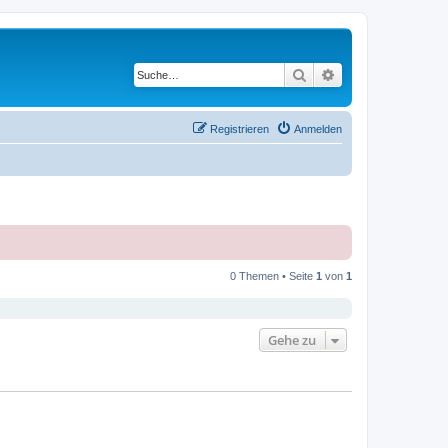
Suche
Erweiterte Suche
Registrieren
Anmelden
0 Themen • Seite
1
von
1
Gehe zu