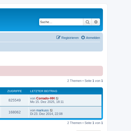
Suche
Erweiterte Suche
Registrieren
Anmelden
2 Themen • Seite
1
von
1
ZUGRIFFE
LETZTER BEITRAG
von
Corrado-HH
825549
Mo 15. Dez 2025, 18:11
von
markuss
168062
Di 23. Dez 2014, 22:08
2 Themen • Seite
1
von
1