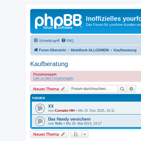
Inoffizielles your
Das Forum für yourfone-Kunden und I
Schnellzugriff
FAQ
Foren-Übersicht
Mobilfunk ALLGEMEIN
Kaufberatung
Kaufberatung
Forumsregeln
Link zu den Forumsregeln
Suche
Erw
Neues Thema
THEMEN
XX
von
Corrado-HH
»
Mo 15. Dez 2025, 18:11
Das Handy versichern
von
Yofo
»
Mo 26. Mai 2014, 14:17
Neues Thema