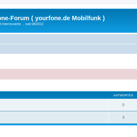
fone-Forum ( yourfone.de Mobilfunk )
nteressierte ... seit 08/2012
eiterte Suche
ANTWORTEN
0
3