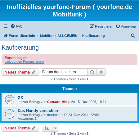
Inoffizielles yourfone-Forum ( yourfone.de
Mobilfunk )
FAQ
Registrieren
Anmelden
S
Foren-Übersicht
Mobilfunk ALLGEMEIN
Kaufberatung
u
Kaufberatung
c
Forumsregeln
h
Link zu den Forumsregeln
e
Suche
Erweiterte Suche
Neues Thema
2 Themen • Seite
1
von
1
Themen
XX
Letzter Beitrag von
Corrado-HH
«
Mo 15. Dez 2025, 18:11
Das Handy versichern
Letzter Beitrag von
markuss
«
Di 23. Dez 2014, 22:08
Antworten:
3
Neues Thema
2 Themen • Seite
1
von
1