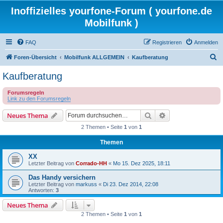
Inoffizielles yourfone-Forum ( yourfone.de
Mobilfunk )
FAQ
Registrieren
Anmelden
S
Foren-Übersicht
Mobilfunk ALLGEMEIN
Kaufberatung
u
Kaufberatung
c
Forumsregeln
h
Link zu den Forumsregeln
e
Suche
Erweiterte Suche
Neues Thema
2 Themen • Seite
1
von
1
Themen
XX
Letzter Beitrag von
Corrado-HH
«
Mo 15. Dez 2025, 18:11
Das Handy versichern
Letzter Beitrag von
markuss
«
Di 23. Dez 2014, 22:08
Antworten:
3
Neues Thema
2 Themen • Seite
1
von
1