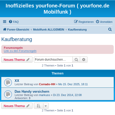
Inoffizielles yourfone-Forum ( yourfone.de
Mobilfunk )
FAQ
Registrieren
Anmelden
S
Foren-Übersicht
Mobilfunk ALLGEMEIN
Kaufberatung
u
Kaufberatung
c
Forumsregeln
h
Link zu den Forumsregeln
e
Suche
Erweiterte Suche
Neues Thema
2 Themen • Seite
1
von
1
Themen
XX
Letzter Beitrag von
Corrado-HH
«
Mo 15. Dez 2025, 18:11
Das Handy versichern
Letzter Beitrag von
markuss
«
Di 23. Dez 2014, 22:08
Antworten:
3
Neues Thema
2 Themen • Seite
1
von
1