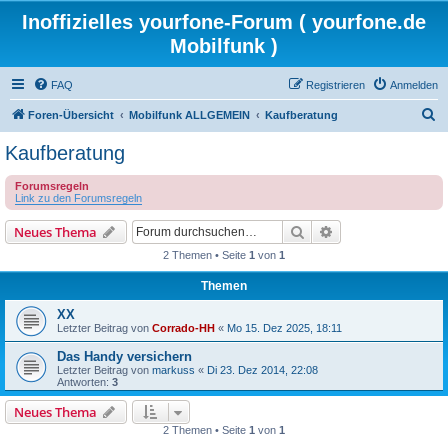
Inoffizielles yourfone-Forum ( yourfone.de
Mobilfunk )
FAQ
Registrieren
Anmelden
S
Foren-Übersicht
Mobilfunk ALLGEMEIN
Kaufberatung
u
Kaufberatung
c
Forumsregeln
h
Link zu den Forumsregeln
e
Suche
Erweiterte Suche
Neues Thema
2 Themen • Seite
1
von
1
Themen
XX
Letzter Beitrag von
Corrado-HH
«
Mo 15. Dez 2025, 18:11
Das Handy versichern
Letzter Beitrag von
markuss
«
Di 23. Dez 2014, 22:08
Antworten:
3
Neues Thema
2 Themen • Seite
1
von
1