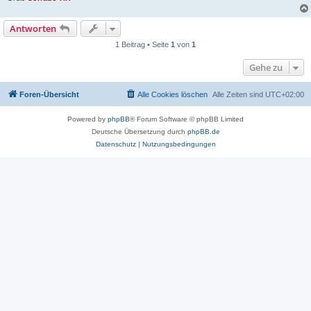
Antworten
1 Beitrag • Seite
1
von
1
Gehe zu
Foren-Übersicht
Alle Cookies löschen
Alle Zeiten sind
UTC+02:00
Powered by
phpBB
® Forum Software © phpBB Limited
Deutsche Übersetzung durch
phpBB.de
Datenschutz
|
Nutzungsbedingungen