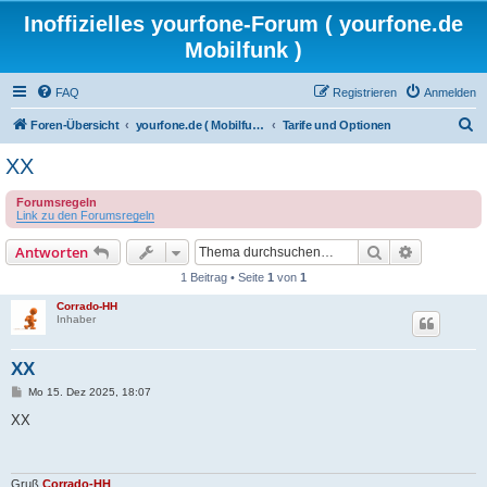
Inoffizielles yourfone-Forum ( yourfone.de
Mobilfunk )
FAQ
Registrieren
Anmelden
S
Foren-Übersicht
yourfone.de ( Mobilfunkangebot )
Tarife und Optionen
u
XX
c
Forumsregeln
h
Link zu den Forumsregeln
e
Suche
Erweiterte
Antworten
1 Beitrag • Seite
1
von
1
Corrado-HH
Inhaber
XX
B
Mo 15. Dez 2025, 18:07
e
i
XX
t
r
a
g
Gruß
Corrado-HH