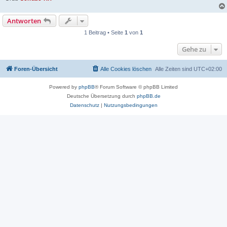
Antworten
1 Beitrag • Seite
1
von
1
Gehe zu
Foren-Übersicht
Alle Cookies löschen
Alle Zeiten sind
UTC+02:00
Powered by
phpBB
® Forum Software © phpBB Limited
Deutsche Übersetzung durch
phpBB.de
Datenschutz
|
Nutzungsbedingungen