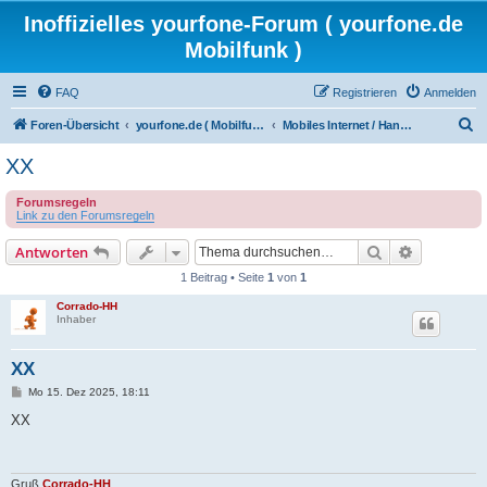
Inoffizielles yourfone-Forum ( yourfone.de
Mobilfunk )
FAQ
Registrieren
Anmelden
S
Foren-Übersicht
yourfone.de ( Mobilfunkangebot )
Mobiles Internet / Handysurfen
u
XX
c
Forumsregeln
h
Link zu den Forumsregeln
e
Suche
Erweiterte
Antworten
1 Beitrag • Seite
1
von
1
Corrado-HH
Inhaber
XX
B
Mo 15. Dez 2025, 18:11
e
i
XX
t
r
a
g
Gruß
Corrado-HH