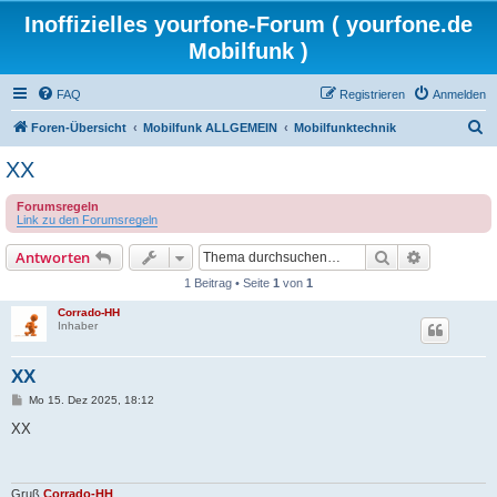
Inoffizielles yourfone-Forum ( yourfone.de
Mobilfunk )
FAQ
Registrieren
Anmelden
S
Foren-Übersicht
Mobilfunk ALLGEMEIN
Mobilfunktechnik
u
XX
c
Forumsregeln
h
Link zu den Forumsregeln
e
Suche
Erweiterte
Antworten
1 Beitrag • Seite
1
von
1
Corrado-HH
Inhaber
XX
B
Mo 15. Dez 2025, 18:12
e
i
XX
t
r
a
g
Gruß
Corrado-HH