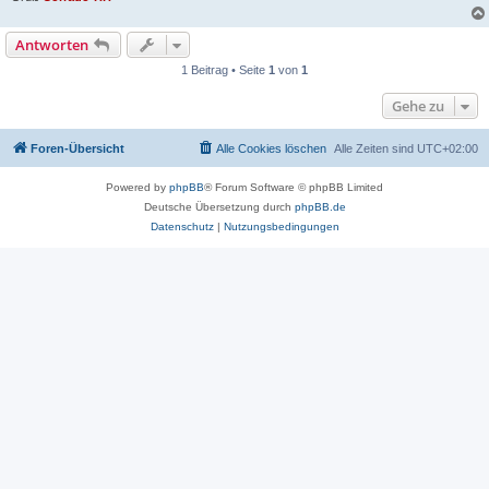
Antworten
1 Beitrag • Seite
1
von
1
Gehe zu
Foren-Übersicht
Alle Cookies löschen
Alle Zeiten sind
UTC+02:00
Powered by
phpBB
® Forum Software © phpBB Limited
Deutsche Übersetzung durch
phpBB.de
Datenschutz
|
Nutzungsbedingungen