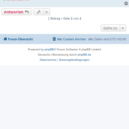
Antworten
1 Beitrag • Seite
1
von
1
Gehe zu
Foren-Übersicht
Alle Cookies löschen
Alle Zeiten sind
UTC+02:00
Powered by
phpBB
® Forum Software © phpBB Limited
Deutsche Übersetzung durch
phpBB.de
Datenschutz
|
Nutzungsbedingungen