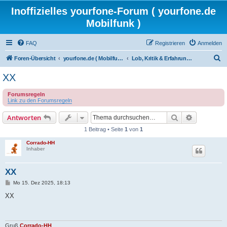
Inoffizielles yourfone-Forum ( yourfone.de
Mobilfunk )
FAQ
Registrieren
Anmelden
S
Foren-Übersicht
yourfone.de ( Mobilfunkangebot )
Lob, Kritik & Erfahrungen (Rezensionen)
u
XX
c
Forumsregeln
h
Link zu den Forumsregeln
e
Suche
Erweiterte
Antworten
1 Beitrag • Seite
1
von
1
Corrado-HH
Inhaber
XX
B
Mo 15. Dez 2025, 18:13
e
i
XX
t
r
a
g
Gruß
Corrado-HH