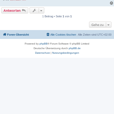
Antworten
1 Beitrag • Seite
1
von
1
Gehe zu
Foren-Übersicht
Alle Cookies löschen
Alle Zeiten sind
UTC+02:00
Powered by
phpBB
® Forum Software © phpBB Limited
Deutsche Übersetzung durch
phpBB.de
Datenschutz
|
Nutzungsbedingungen