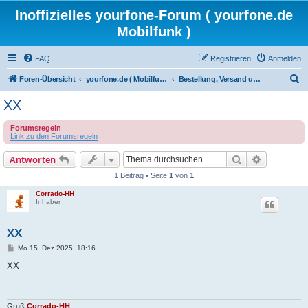
Inoffizielles yourfone-Forum ( yourfone.de
Mobilfunk )
FAQ
Registrieren
Anmelden
S
Foren-Übersicht
yourfone.de ( Mobilfunkangebot )
Bestellung, Versand und Portierung
u
XX
c
Forumsregeln
h
Link zu den Forumsregeln
e
Suche
Erweiterte
Antworten
1 Beitrag • Seite
1
von
1
Corrado-HH
Inhaber
XX
B
Mo 15. Dez 2025, 18:16
e
i
XX
t
r
a
g
Gruß
Corrado-HH