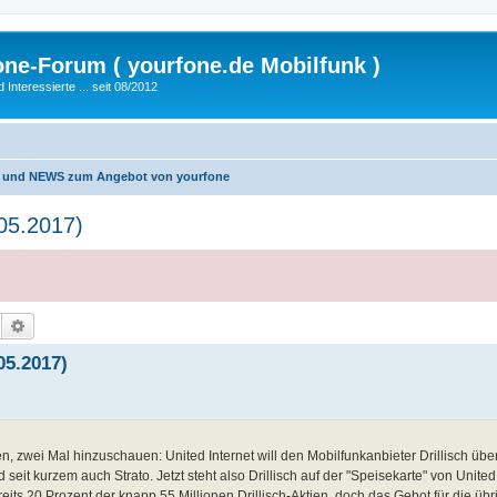
fone-Forum ( yourfone.de Mobilfunk )
nteressierte ... seit 08/2012
 und NEWS zum Angebot von yourfone
.05.2017)
Suche
Erweiterte Suche
05.2017)
, zwei Mal hinzuschauen: United Internet will den Mobilfunkanbieter Drillisch üb
eit kurzem auch Strato. Jetzt steht also Drillisch auf der "Speisekarte" von United
eits 20 Prozent der knapp 55 Millionen Drillisch-Aktien, doch das Gebot für die übri