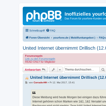
Inoffizielles your
Das Forum für yourfone-Kunden und I
Schnellzugriff
FAQ
Foren-Übersicht
yourfone.de ( Mobilfunkangebot )
FAQs
United Internet übernimmt Drillisch (12
Forumsregeln
Link zu den Forumsregeln
READ-ONLY für Mitglieder
Antworten
United Internet übernimmt Drillisch (12.
B
von
Corrado-HH
»
Fr 12. Mai 2017, 15:41
e
i
t
r
a
Diese Meldung wird heute Morgen bei einigen dazu führen
g
Internet gehören schon Marken wie 1&1, 1&1 Versatel und s
Rechnung wird nicht niedrig: Zwar hält United Internet ber