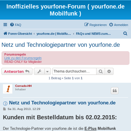
Inoffizielles yourfone-Forum ( yourfone.de
Mobilfunk )
FAQ
Registrieren
Anmelden
S
Foren-Übersicht
yourfone.de ( Mobilfunkangebot )
FAQs und NEWS zum Angebot von yourfone
u
Netz und Technologiepartner von yourfone.de
c
Forumsregeln
h
Link zu den Forumsregeln
e
READ-ONLY für Mitglieder
Suche
Erweiterte
Antworten
1 Beitrag • Seite
1
von
1
Corrado-HH
Inhaber
Netz und Technologiepartner von yourfone.de
B
Sa 31. Aug 2013, 12:29
e
Kunden mit Bestelldatum bis 02.02.2015:
i
t
r
a
Der Technologie-Partner von yourfone.de ist die
E-Plus
Mobilfunk
g