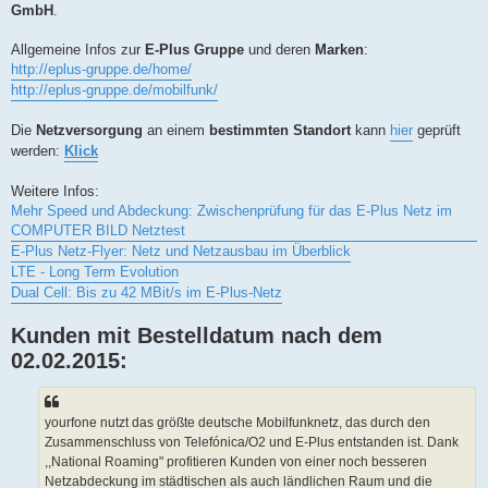
GmbH
.
Allgemeine Infos zur
E-Plus Gruppe
und deren
Marken
:
http://eplus-gruppe.de/home/
http://eplus-gruppe.de/mobilfunk/
Die
Netzversorgung
an einem
bestimmten Standort
kann
hier
geprüft
werden:
Klick
Weitere Infos:
Mehr Speed und Abdeckung: Zwischenprüfung für das E-Plus Netz im
COMPUTER BILD Netztest
E-Plus Netz-Flyer: Netz und Netzausbau im Überblick
LTE - Long Term Evolution
Dual Cell: Bis zu 42 MBit/s im E-Plus-Netz
Kunden mit Bestelldatum nach dem
02.02.2015:
yourfone nutzt das größte deutsche Mobilfunknetz, das durch den
Zusammenschluss von Telefónica/O2 und E-Plus entstanden ist. Dank
,,National Roaming" profitieren Kunden von einer noch besseren
Netzabdeckung im städtischen als auch ländlichen Raum und die