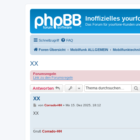
Inoffizielles your
Das Forum für yourfone-Kunden und I
Schnellzugriff
FAQ
Foren-Übersicht
Mobilfunk ALLGEMEIN
Mobilfunktechni
XX
Forumsregeln
Link zu den Forumsregeln
Antworten
XX
B
von
Corrado-HH
»
Mo 15. Dez 2025, 18:12
e
i
XX
t
r
a
g
Gruß
Corrado-HH