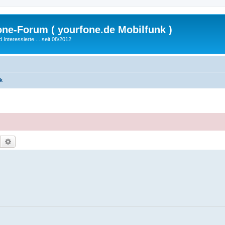
fone-Forum ( yourfone.de Mobilfunk )
nteressierte ... seit 08/2012
k
Suche
Erweiterte Suche